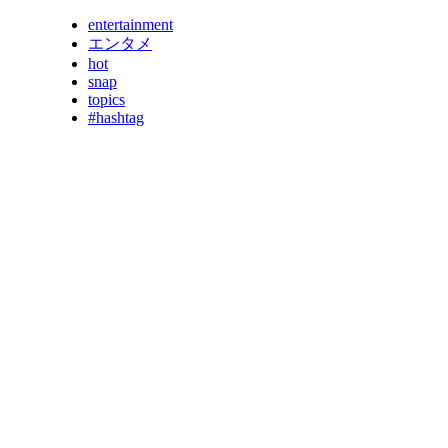
entertainment
エンタメ
hot
snap
topics
#hashtag