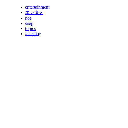
entertainment
エンタメ
hot
snap
topics
#hashtag