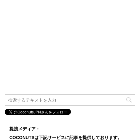
提携メディア：
COCONUTSは下記サービスに記事を提供しております。