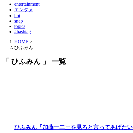
entertainment
エンタメ
hot
snap
topics
#hashtag
HOME
>
ひふみん
「 ひふみん 」 一覧
ひふみん「加藤一二三を見ろと言ってあげたい