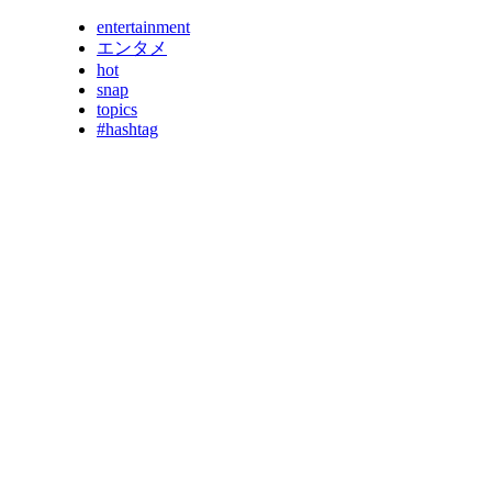
entertainment
エンタメ
hot
snap
topics
#hashtag