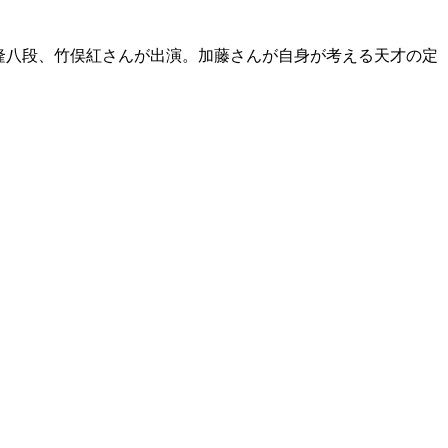
昌隆八段、竹俣紅さんが出演。加藤さんが自身が考える天才の定