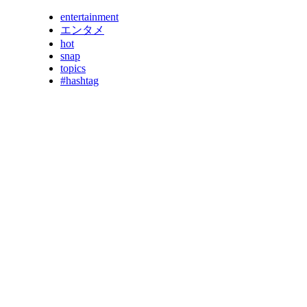
entertainment
エンタメ
hot
snap
topics
#hashtag