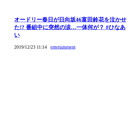
オードリー春日が日向坂46富田鈴花を泣かせ
た!? 番組中に突然の涙…一体何が？ #ひなあ
い
2019/12/23 11:14
entertainment