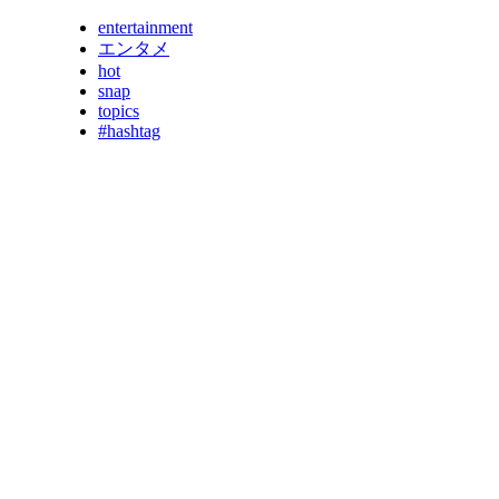
entertainment
エンタメ
hot
snap
topics
#hashtag