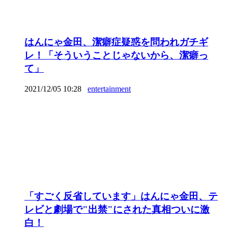
はんにゃ金田、潔癖症疑惑を問われガチギ
レ！「そういうことじゃないから、潔癖っ
て」
2021/12/05 10:28
entertainment
「すごく反省しています」はんにゃ金田、テ
レビと劇場で"出禁"にされた真相ついに激
白！