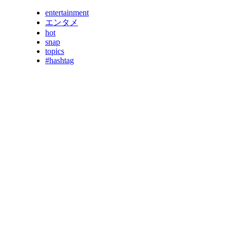
entertainment
エンタメ
hot
snap
topics
#hashtag