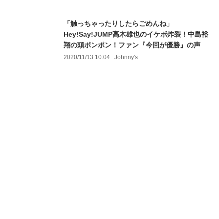
「触っちゃったりしたらごめんね」
Hey!Say!JUMP高木雄也のイケボ炸裂！中島裕
翔の頭ポンポン！ファン『今回が優勝』の声
2020/11/13 10:04
Johnny's