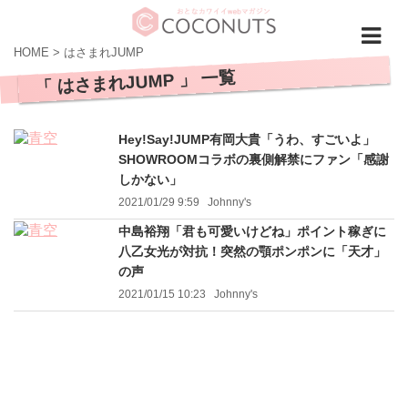
HOME
>
はさまれJUMP
「 はさまれJUMP 」 一覧
Hey!Say!JUMP有岡大貴「うわ、すごいよ」
SHOWROOMコラボの裏側解禁にファン「感謝
しかない」
2021/01/29 9:59
Johnny's
中島裕翔「君も可愛いけどね」ポイント稼ぎに
八乙女光が対抗！突然の顎ポンポンに「天才」
の声
2021/01/15 10:23
Johnny's