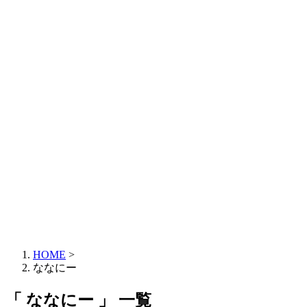
HOME
>
ななにー
「 ななにー 」 一覧