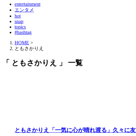
entertainment
エンタメ
hot
snap
topics
#hashtag
HOME
>
ともさかりえ
「 ともさかりえ 」 一覧
ともさかりえ「一気に心が晴れ渡る」久々に友