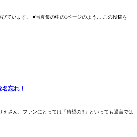
浴びています。 ■写真集の中の1ページのよう… この投稿を
役名忘れ！
さかりえさん。ファンにとっては「待望の!!」といっても過言では