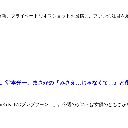
ramを更新。プライベートなオフショットを投稿し、ファンの注目を
。堂本光一、まさかの『みさえ…じゃなくて…』と
inKi Kidsのブンブブーン！」。今週のゲストは女優のとも