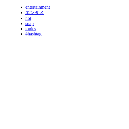
entertainment
エンタメ
hot
snap
topics
#hashtag