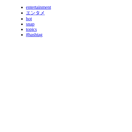
entertainment
エンタメ
hot
snap
topics
#hashtag