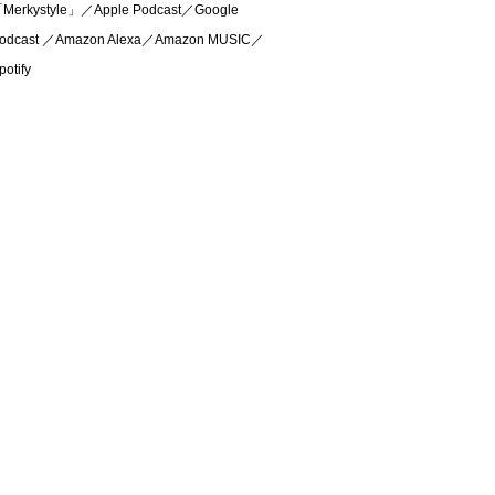
Merkystyle」／Apple Podcast／Google
odcast ／Amazon Alexa／Amazon MUSIC／
potify