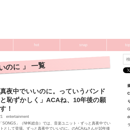
hot
snap
top
いのに 」 一覧
真夜中でいいのに。っていうバンド
と恥ずかしく」ACAね、10年後の願
す！
G
:21
entertainment
の「SONGS」（NHK総合）では、音楽ユニット・ずっと真夜中でい
トとして登場。ずっと真夜中でいいのに。のACAねさんが10年後