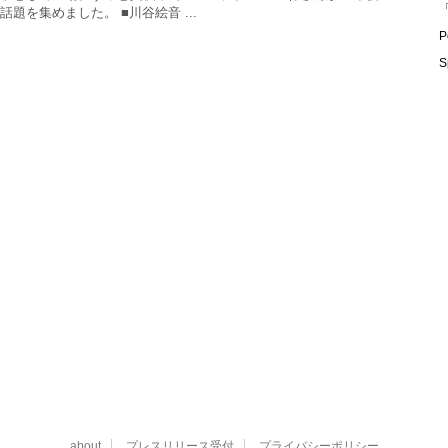
「
題を集めました。 ■川谷絵音 ...
P
S
about
プレスリリース受付
プライバシーポリシー