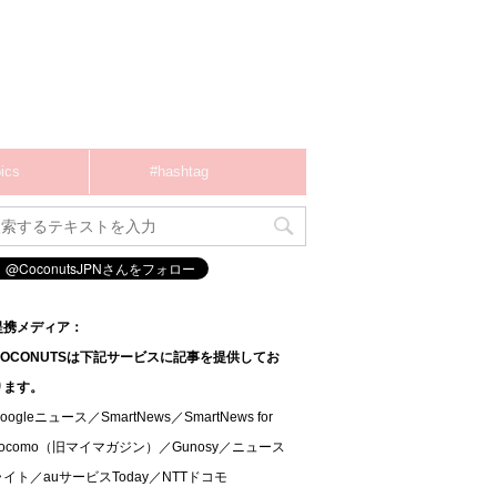
ics
#hashtag
提携メディア：
COCONUTSは下記サービスに記事を提供してお
ります。
oogleニュース／SmartNews／SmartNews for
docomo（旧マイマガジン）／Gunosy／ニュース
ライト／auサービスToday／NTTドコモ