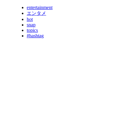
entertainment
エンタメ
hot
snap
topics
#hashtag