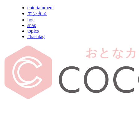
entertainment
エンタメ
hot
snap
topics
#hashtag