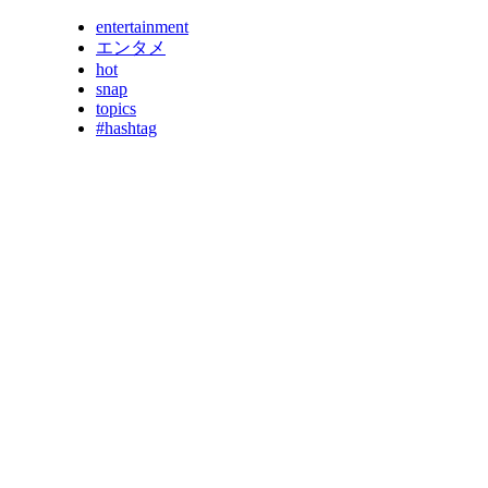
entertainment
エンタメ
hot
snap
topics
#hashtag