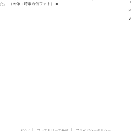
「
。 （画像：時事通信フォト） ■ ...
P
S
about
プレスリリース受付
プライバシーポリシー