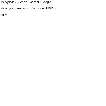
Merkystyle」／Apple Podcast／Google
odcast ／Amazon Alexa／Amazon MUSIC／
potify