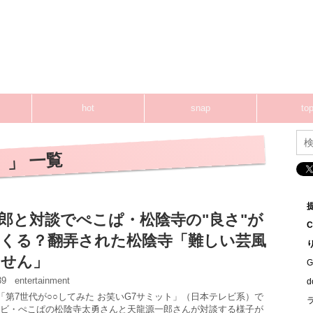
hot
snap
top
 」 一覧
郎と対談でぺこぱ・松陰寺の"良さ"が
くる？翻弄された松陰寺「難しい芸風
ません」
G
:39
entertainment
の「第7世代が○○してみた お笑いG7サミット」（日本テレビ系）で
ビ・ぺこぱの松陰寺太勇さんと天龍源一郎さんが対談する様子が