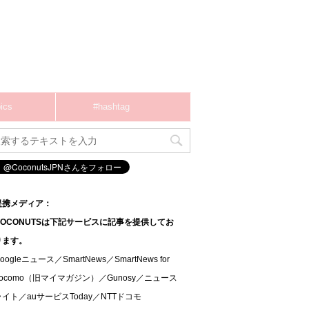
ics
#hashtag
提携メディア：
COCONUTSは下記サービスに記事を提供してお
ります。
oogleニュース／SmartNews／SmartNews for
docomo（旧マイマガジン）／Gunosy／ニュース
ライト／auサービスToday／NTTドコモ