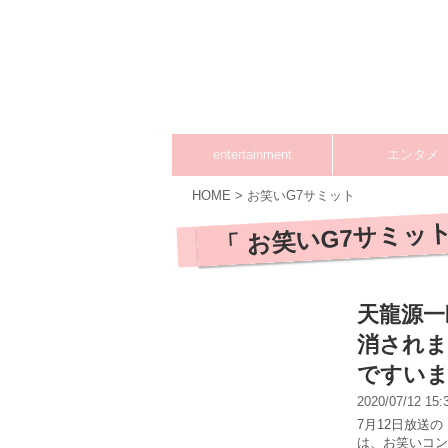
entertainment
エンタメ
HOME
>
お笑いG7サミット
「 お笑いG7サミット
天龍源一
消されま
ですい
2020/07/12 15
7月12日放送
は、お笑いコン