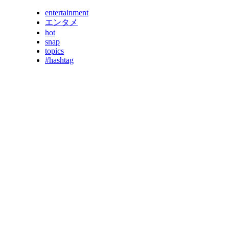
entertainment
エンタメ
hot
snap
topics
#hashtag