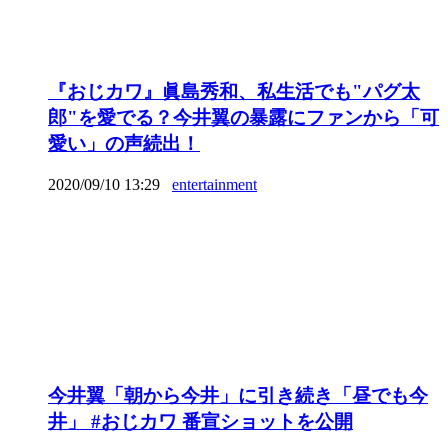
『おじカワ』眞島秀和、私生活でも"パグ太
郎"を愛でる？今井翼の暴露にファンから「可
愛い」の声続出！
2020/09/10 13:29
entertainment
今井翼「朝から今井」に引き続き「昼でも今
井」 #おじカワ 番宣ショットを公開