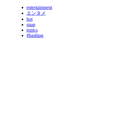
entertainment
エンタメ
hot
snap
topics
#hashtag