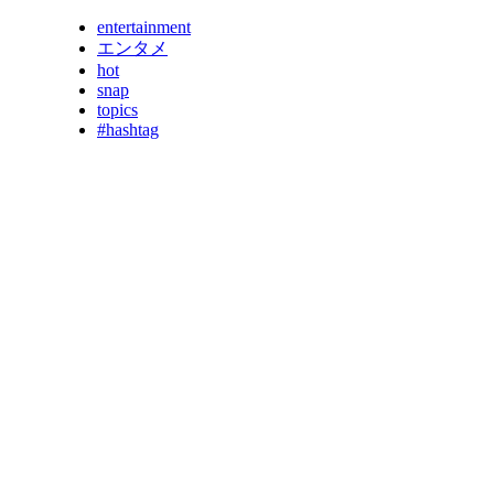
entertainment
エンタメ
hot
snap
topics
#hashtag