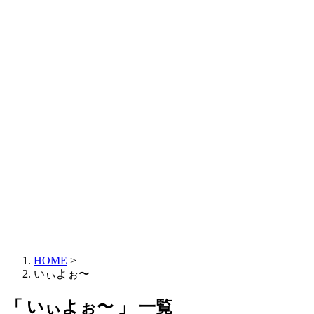
HOME
>
いぃよぉ〜
「 いぃよぉ〜 」 一覧