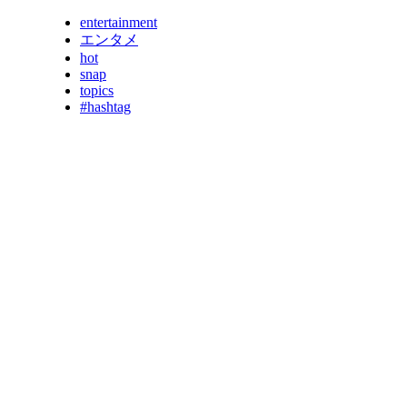
entertainment
エンタメ
hot
snap
topics
#hashtag