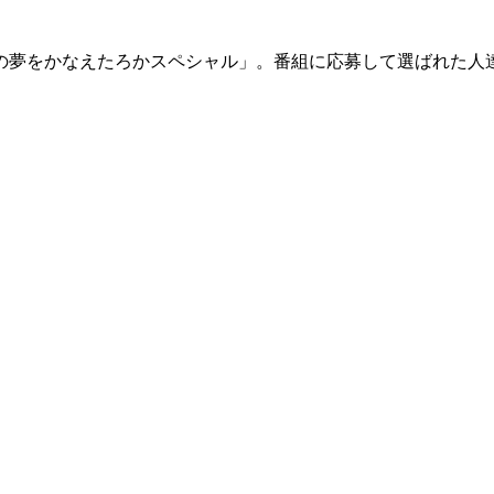
たの夢をかなえたろかスペシャル」。番組に応募して選ばれた