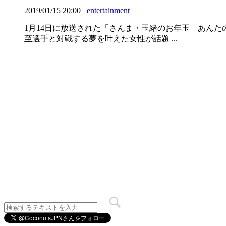
2019/01/15 20:00
entertainment
1月14日に放送された「さんま・玉緒のお年玉 あん
至選手と対戦する夢を叶えた女性が話題 ...