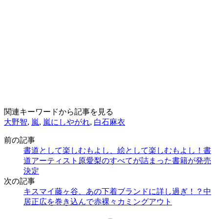
関連キーワードから記事を見る
大野智
,
嵐
,
嵐にしやがれ
,
白石麻衣
前の記事
書道として楽しむもよし、絵として楽しむもよし！書
道アーティスト原愛梨のすべてが詰まった書籍が発売
決定
次の記事
キスマイ藤ヶ谷、あの下着ブランドに詳し過ぎ！？中
居正広を巻き込んで赤裸々カミングアウト