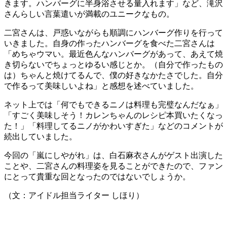
きます。ハンバーグに半身浴させる量入れます」など、滝沢
さんらしい言葉遣いが満載のユニークなもの。
二宮さんは、戸惑いながらも順調にハンバーグ作りを行って
いきました。自身の作ったハンバーグを食べた二宮さんは
「めちゃウマい。最近色んなハンバーグがあって、あえて焼
き切らないでちょっとゆるい感じとか。（自分で作ったもの
は）ちゃんと焼けてるんで、僕の好きなかたさでした。自分
で作るって美味しいよね」と感想を述べていました。
ネット上では「何でもできるニノは料理も完璧なんだなぁ」
「すごく美味しそう！カレンちゃんのレシピ本買いたくなっ
た！」「料理してるニノがかわいすぎた」などのコメントが
続出していました。
今回の「嵐にしやがれ」は、白石麻衣さんがゲスト出演した
ことや、二宮さんの料理姿を見ることができたので、ファン
にとって貴重な回となったのではないでしょうか。
（文：アイドル担当ライター しほり）