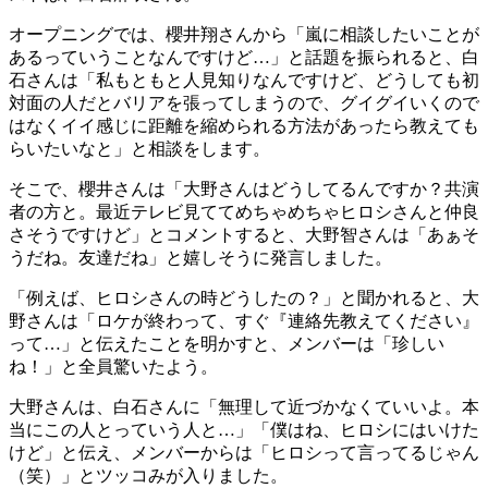
オープニングでは、櫻井翔さんから「嵐に相談したいことが
あるっていうことなんですけど…」と話題を振られると、白
石さんは「私もともと人見知りなんですけど、どうしても初
対面の人だとバリアを張ってしまうので、グイグイいくので
はなくイイ感じに距離を縮められる方法があったら教えても
らいたいなと」と相談をします。
そこで、櫻井さんは「大野さんはどうしてるんですか？共演
者の方と。最近テレビ見ててめちゃめちゃヒロシさんと仲良
さそうですけど」とコメントすると、大野智さんは「あぁそ
うだね。友達だね」と嬉しそうに発言しました。
「例えば、ヒロシさんの時どうしたの？」と聞かれると、大
野さんは「ロケが終わって、すぐ『連絡先教えてください』
って…」と伝えたことを明かすと、メンバーは「珍しい
ね！」と全員驚いたよう。
大野さんは、白石さんに「無理して近づかなくていいよ。本
当にこの人とっていう人と…」「僕はね、ヒロシにはいけた
けど」と伝え、メンバーからは「ヒロシって言ってるじゃん
（笑）」とツッコみが入りました。