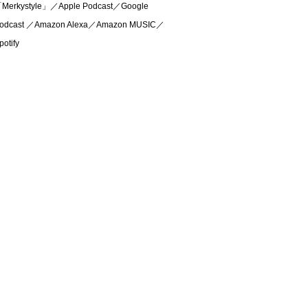
Merkystyle」／Apple Podcast／Google
odcast ／Amazon Alexa／Amazon MUSIC／
potify