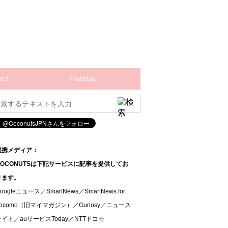
ics
#hashtag
提携メディア：
COCONUTSは下記サービスに記事を提供してお
ります。
oogleニュース／SmartNews／SmartNews for
docomo（旧マイマガジン）／Gunosy／ニュース
ライト／auサービスToday／NTTドコモ