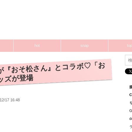
hot
snap
top
が『おそ松さん』とコラボ♡「お
ッズが登場
12/17 16:48
G