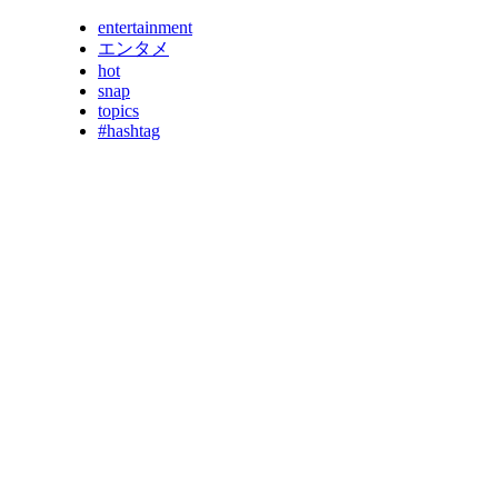
entertainment
エンタメ
hot
snap
topics
#hashtag