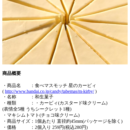
商品概要
・商品名 ：食べマスモッチ 星のカービィ
(
http://www.bandai.co.jp/candy/tabemas/m-kirby/
)
・名称 ：和生菓子
・種類 ：・カービィ(カスタード味クリーム)
(表情全5種 うちシークレット1種)
・マキシムトマト(チョコ味クリーム)
・商品サイズ：1個あたり 直径約45mm(パッケージを除く)
・価格 ：2個入り 259円(税込280円)