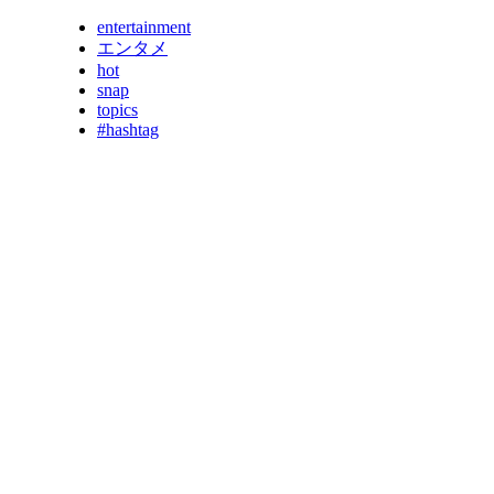
entertainment
エンタメ
hot
snap
topics
#hashtag