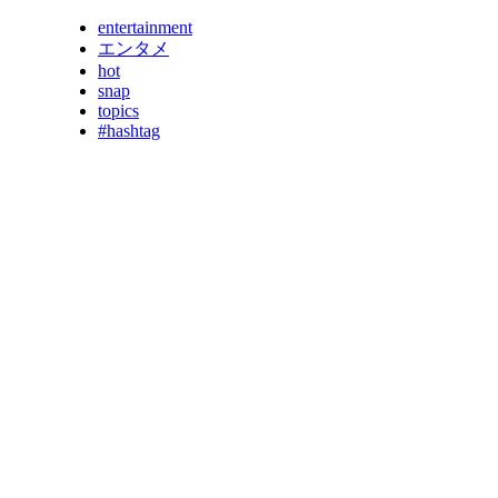
entertainment
エンタメ
hot
snap
topics
#hashtag