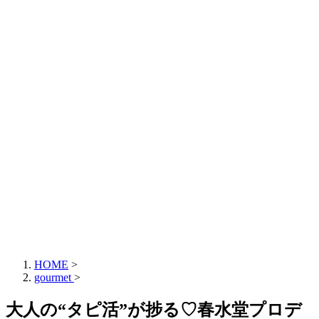
HOME
>
gourmet
>
大人の“タピ活”が捗る♡春水堂プロデ