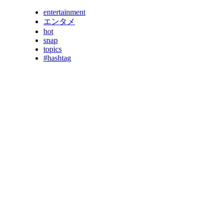
entertainment
エンタメ
hot
snap
topics
#hashtag