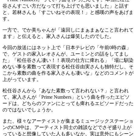
谷さんすごい方だなって打ち上げでも思いました」と話す
と、若林さんも「すごいねその表現！」と感嘆の声をあげま
す。
一方で、でか美ちゃんが「遠回しにまぁまぁなこと言われて
ます」と伝えると、家入さんは爆笑したのでした。
今回の放送にはネット上で「日本テレビの「午前0時の森」
で、ゲストの家入レオさんが、ユーミンとの話をしてまし
た」「松任谷さん凄い！！表現の仕方に痺れる」「場に馴染
めない事を素数って表現する松任谷由実さんも独特だし、そ
こから素数の曲を作る家入さんも凄いな」などのコメントが
上がっています。
松任谷さんから「あなた素数って言われない？」と言われ
て、家入さんが「Prime Numbers」という曲を作ったエピソ
ードは、どちらのファンにとっても痺れるエピソードだった
のではないでしょうか。
また、様々なアーティストが集まるミュージックステーショ
ンのCM中は、アーティスト同士の雑談などでさぞ盛り上が
っていると想像していた人も多いなか、実は意外にもシーン