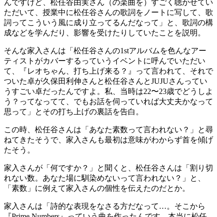
んですけど、松任谷由実さん（の楽曲を）すごく聴かせてい
ただいて、授業中に松任谷さんの歌詞をノートに写して、歌
詞ってこういう風に成り立ってるんだなって」と、歌詞の構
成などを学んだり、影響を受けたりしていたことを説明。
そんな家入さんは「松任谷さんの1stアルバムを色んなアー
ティストがカバーするっていうイベントに呼んでいただい
て、『レオちゃん、打ち上げ来る？』って言われて、それで
ついた卓が久保田利伸さんと松任谷さんとJUJUさんってい
うすごい卓だったんですよ。私、当時は22〜23歳でどうしよ
う？ってなってて、でもお話を伺っていれば大丈夫かなって
思って」とその打ち上げの裏話を告白。
この時、松任谷さんは「あなた素数って言われない？」と尋
ねてきたそうで、家入さんも最初は意味がわからず首を傾げ
たそう。
家入さんが「何ですか？」と聞くと、松任谷さんは「割り切
れない数。あなた場に馴染めないって言われない？」と、
「素数」に例えて家入さんの個性を伝えたのだとか。
家入さんは「詩的な表現をなさる方だなって…。そこから
『Prime Numbers』っていう曲を作ったんです。本当に松任