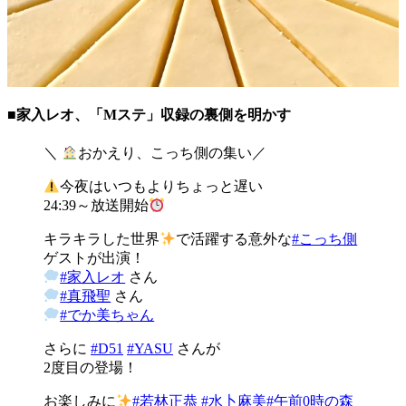
■家入レオ、「Mステ」収録の裏側を明かす
＼
おかえり、こっち側の集い／
今夜はいつもよりちょっと遅い
24:39～放送開始
キラキラした世界
で活躍する意外な
#こっち側
ゲストが出演！
#家入レオ
さん
#真飛聖
さん
#でか美ちゃん
さらに
#D51
#YASU
さんが
2度目の登場！
お楽しみに
#若林正恭
#水卜麻美
#午前0時の森