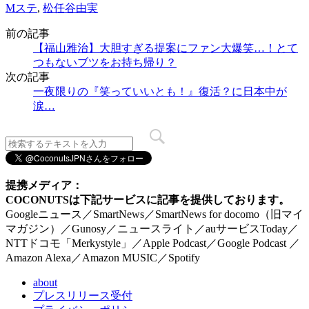
Mステ
,
松任谷由実
前の記事
【福山雅治】大胆すぎる提案にファン大爆笑…！とて
つもないブツをお持ち帰り？
次の記事
一夜限りの『笑っていいとも！』復活？に日本中が
涙…
提携メディア：
COCONUTSは下記サービスに記事を提供しております。
Googleニュース／SmartNews／SmartNews for docomo（旧マイ
マガジン）／Gunosy／ニュースライト／auサービスToday／
NTTドコモ「Merkystyle」／Apple Podcast／Google Podcast ／
Amazon Alexa／Amazon MUSIC／Spotify
about
プレスリリース受付