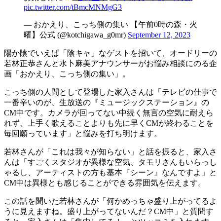
pic.twitter.com/tBmcMNMgG3
— おかえり、こっち側の集い 【午前0時の森・火
曜】公式 (@kotchigawa_g0mr)
September 12, 2023
陽か陰でいえば「陰キャ」なゲストを招いて、オードリーの
若林正恭さんと水卜麻美アナウンサーがお悩み相談にのる企
画「おかえり、こっち側の集い」。
こっち側の人間として登場した家入さんは「テレビの仕事で
一番辛いのが、生放送の『ミュージックステーション』の
CM中です。カメラが回ってない中続く無言の空気に耐えら
れず、上手く歌えることよりも先に早くCMが終わることを
毎回願っています」と悩みを打ち明けます。
若林さんが「これは我々が知らない」と話を振ると、家入さ
んは「すごくスタジオが異様な空気、タモリさんもいらっし
ゃるし、アーティストの方も基本『シーン』なんですよ」と
CM中は異様とも感じることができる雰囲気を伝えます。
この話を聞いた若林さんが「何かめっちゃ盛り上がってるよ
うに見えますね。盛り上がってないんだ？CM中」と質問す