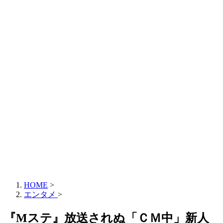
HOME
>
エンタメ
>
『Mステ』放送されぬ「ＣＭ中」新人