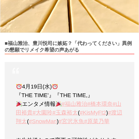
■福山雅治、豊川悦司に嫉妬？「代わってください」異例
の懇願でリメイク希望の声あがる
4月19日(水)
『THE TIME’』『THE TIME,』
エンタメ情報
#福山雅治
#橋本環奈
#山
田裕貴
#大園玲
#玉森裕太
(
#KisMyFt2
)
#渡辺
翔太
(
#SnowMan
)
#宮沢氷魚
#原菜乃華