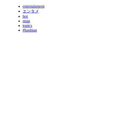
entertainment
エンタメ
hot
snap
topics
#hashtag