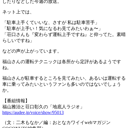
したりなどした今週の放送。
ネット上では、
「駐車上手くていいな、さすが 私は駐車苦手」
「駐車が上手い！気になるわ見てみたいわぁ〜」
「荘口さんも『変わらず運転上手ですね』と仰ってた。素晴
らしいですね」
などの声が上がっています。
福山さんの運転テクニックは各所から定評があるようです
ね。
福山さんが駐車するところを見てみたい、あるいは運転する
車に乗ってみたいというファンも多いのではないでしょう
か。
【番組情報】
福山雅治と荘口彰久の「地底人ラジオ」
https://audee.jp/voice/show/95013
（文：二木もなか／編：おとなカワイイwebマガジン