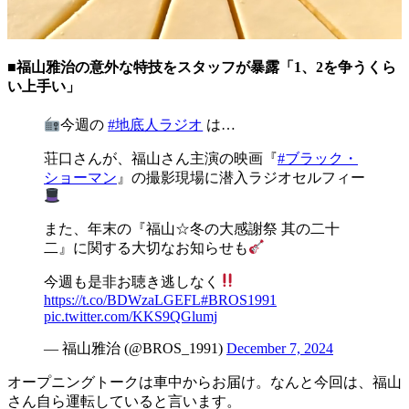
■福山雅治の意外な特技をスタッフが暴露「1、2を争うくら
い上手い」
今週の
#地底人ラジオ
は…
荘口さんが、福山さん主演の映画『
#ブラック・
ショーマン
』の撮影現場に潜入ラジオセルフィー
また、年末の『福山☆冬の大感謝祭 其の二十
二』に関する大切なお知らせも
今週も是非お聴き逃しなく
https://t.co/BDWzaLGEFL
#BROS1991
pic.twitter.com/KKS9QGlumj
— 福山雅治 (@BROS_1991)
December 7, 2024
オープニングトークは車中からお届け。なんと今回は、福山
さん自ら運転していると言います。