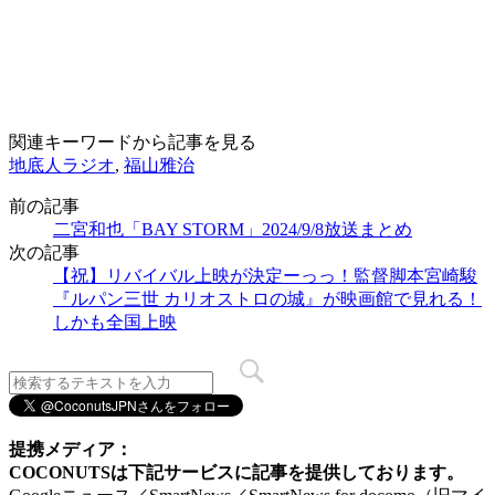
関連キーワードから記事を見る
地底人ラジオ
,
福山雅治
前の記事
二宮和也「BAY STORM」2024/9/8放送まとめ
次の記事
【祝】リバイバル上映が決定ーっっ！監督脚本宮崎駿
『ルパン三世 カリオストロの城』が映画館で見れる！
しかも全国上映
提携メディア：
COCONUTSは下記サービスに記事を提供しております。