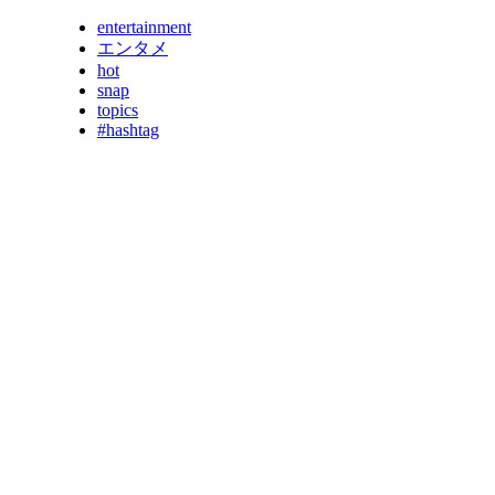
entertainment
エンタメ
hot
snap
topics
#hashtag