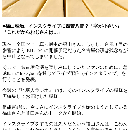
■福山雅治、インスタライブに四苦八苦？「字が小さい」
「これだからおじさんは…」
現在、全国ツアー真っ最中の福山さん。しかし、台風10号の
影響により8/31、9/1に開催予定だった名古屋公演は残念なが
ら中止となってしまいました。
そこで、名古屋公演を楽しみにしていたファンのために、急
遽8/31にInstagramを通じてライブ配信（インスタライブ）を
行うことを発表。
今週の『地底人ラジオ』では、そのインスタライブの模様を
再編集してお届けした模様。
番組冒頭は、今まさにインスタライブを始めようとしている
福山さんと荘口さんのトークから開始。
インスタライブをするのは久々だという福山さんは「ごめん
なさいね、これだからもうおじさんは…と言われるかもしれ