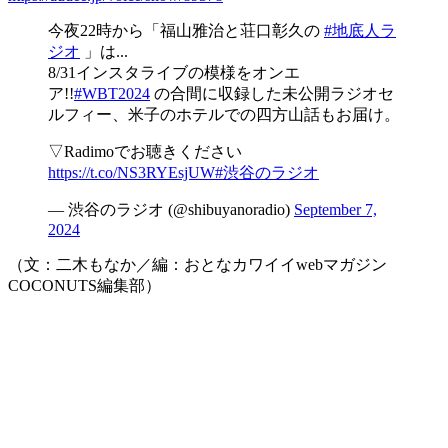
今夜22時から「福山雅治と荘口彰久の
#地底人ラ
ジオ
」は...
8/31インスタライブの模様をオンエ
ア!!
#WBT2024
の合間に収録した未公開ラジオセ
ルフィー、米子のホテルでの四方山話もお届け。
▽Radimoでお聴きください
https://t.co/NS3RYEsjUW
#渋谷のラジオ
— 渋谷のラジオ (@shibuyanoradio)
September 7,
2024
（文：二木もなか／編：おとなカワイイwebマガジン
COCONUTS編集部）