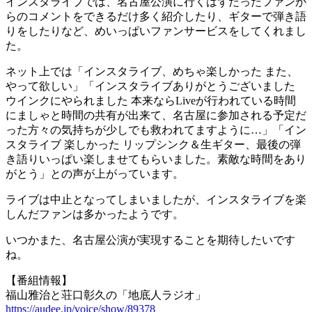
インスタライブでは、名古屋公演に行くはずだったファンか
らのコメントをできるだけ多く紹介したり、ギターで弾き語
りをしたりなど、めいっぱいファンサービスをしてくれまし
た。
ネット上では「インスタライブ、めちゃ楽しかった また、
やって欲しい」「インスタライブありがとうございました
ウインクにやられました 本来ならLiveが行われている時間
にましゃと時間の共有が出来て、名古屋に参加される予定だ
った方々の気持ちが少しでも救われてますように…」「イン
スタライブ 楽しかった リップシンク＆生ギター、最後の弾
き語りいっぱい楽しませてもらいました。素敵な時間をあり
がとう」との声が上がっています。
ライブは中止となってしまいましたが、インスタライブを楽
しんだファンは多かったようです。
いつかまた、名古屋公演が実現することを期待したいです
ね。
【番組情報】
福山雅治と荘口彰久の「地底人ラジオ」
https://audee.jp/voice/show/89378