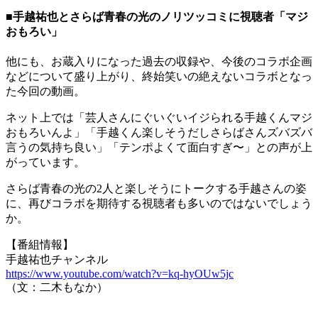
■手越祐也とさらば青春の光のノリツッコミに視聴者「マジ
おもろい」
他にも、お蔵入りになった過去の収録や、今後のコラボ企画
などについて盛り上がり、終始笑いの絶えないコラボとなっ
た今回の動画。
ネット上では「芸人さんにぐいぐいイジられる手越くんマジ
おもろいんよ」「手越くん楽しそうだしさらばさんズバズバ
言うの気持ち良い」「テンポよくて面白すぎ〜」との声が上
がっています。
さらば青春の光の2人と楽しそうにトークする手越さんの姿
に、再びコラボを期待する視聴者も多いのではないでしょう
か。
【番組情報】
手越祐也チャンネル
https://www.youtube.com/watch?v=kq-hyOUw5jc
（文：二木もなか）