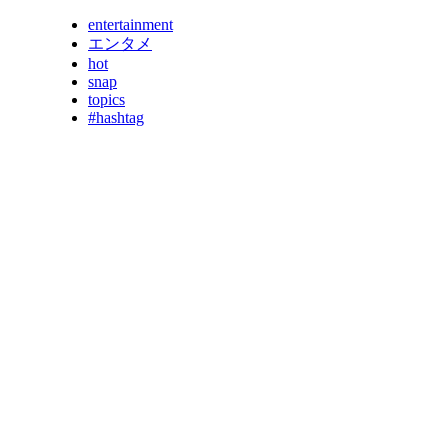
entertainment
エンタメ
hot
snap
topics
#hashtag