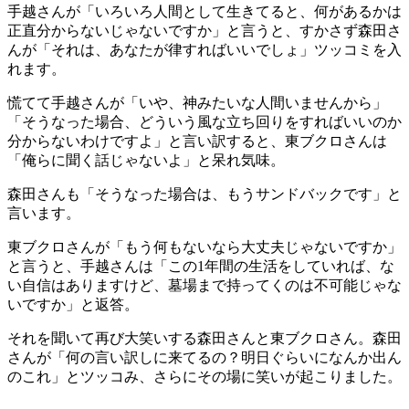
手越さんが「いろいろ人間として生きてると、何があるかは
正直分からないじゃないですか」と言うと、すかさず森田さ
んが「それは、あなたが律すればいいでしょ」ツッコミを入
れます。
慌てて手越さんが「いや、神みたいな人間いませんから」
「そうなった場合、どういう風な立ち回りをすればいいのか
分からないわけですよ」と言い訳すると、東ブクロさんは
「俺らに聞く話じゃないよ」と呆れ気味。
森田さんも「そうなった場合は、もうサンドバックです」と
言います。
東ブクロさんが「もう何もないなら大丈夫じゃないですか」
と言うと、手越さんは「この1年間の生活をしていれば、な
い自信はありますけど、墓場まで持ってくのは不可能じゃな
いですか」と返答。
それを聞いて再び大笑いする森田さんと東ブクロさん。森田
さんが「何の言い訳しに来てるの？明日ぐらいになんか出ん
のこれ」とツッコみ、さらにその場に笑いが起こりました。