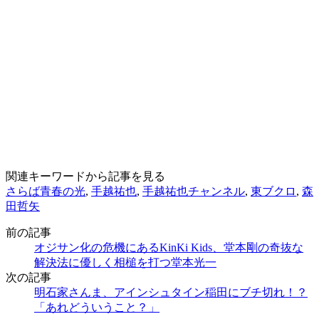
関連キーワードから記事を見る
さらば青春の光
,
手越祐也
,
手越祐也チャンネル
,
東ブクロ
,
森
田哲矢
前の記事
オジサン化の危機にあるKinKi Kids、堂本剛の奇抜な
解決法に優しく相槌を打つ堂本光一
次の記事
明石家さんま、アインシュタイン稲田にブチ切れ！？
「あれどういうこと？」