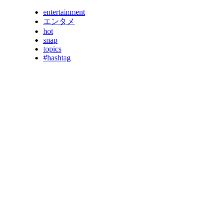
entertainment
エンタメ
hot
snap
topics
#hashtag