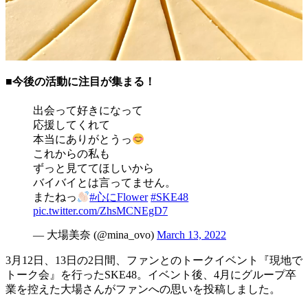
■今後の活動に注目が集まる！
出会って好きになって
応援してくれて
本当にありがとうっ
これからの私も
ずっと見ててほしいから
バイバイとは言ってません。
またねっ
#心にFlower
#SKE48
pic.twitter.com/ZhsMCNEgD7
— 大場美奈 (@mina_ovo)
March 13, 2022
3月12日、13日の2日間、ファンとのトークイベント『現地で
トーク会』を行ったSKE48。イベント後、4月にグループ卒
業を控えた大場さんがファンへの思いを投稿しました。