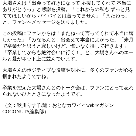
大場さんは「出会って好きになって 応援してくれて 本当に
ありがとうっ」と感謝を投稿。「これからの私も ずっと見
ててほしいから バイバイとは言ってません」「またねっ」
と、ファンへメッセージを送りました。
この投稿にファンからは「またねって言ってくれて本当に嬉
しかった」「みなるんと、出会えて本当によかった」「来月
で卒業だと思うと寂しいけど、悔いなく推して行きます」
「卒業してからも絶対会いに行く！」と、大場さんへのエー
ルと愛がネット上に並んでいます。
大場さんのポジティブな投稿や対応に、多くのファンが心を
掴まれたようですね。
卒業を控えた大場さんとのトーク会は、ファンにとって忘れ
られないひとときになったようです。
（文：秋川りす子/編：おとなカワイイwebマガジン
COCONUTS編集部）