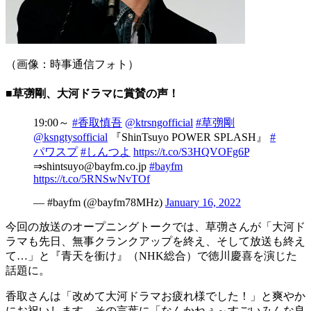
（画像：時事通信フォト）
■草彅剛、大河ドラマに賞賛の声！
19:00～
#香取慎吾
@ktrsngofficial
#草彅剛
@ksngtysofficial
『ShinTsuyo POWER SPLASH』
#
パワスプ
#しんつよ
https://t.co/S3HQVOFg6P
⇒shintsuyo@bayfm.co.jp
#bayfm
https://t.co/5RNSwNvTOf
— #bayfm (@bayfm78MHz)
January 16, 2022
今回の放送のオープニングトークでは、草彅さんが「大河ド
ラマも先日、無事クランクアップを終え、そして放送も終え
て…」と『青天を衝け』（NHK総合）で徳川慶喜を演じた
話題に。
香取さんは「改めて大河ドラマお疲れ様でした！」と爽やか
にお祝いします。その言葉に「なんかねぇ～すごいみんな良