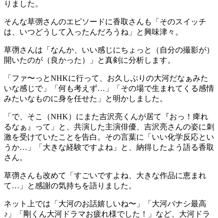
りました。
そんな草彅さんのエピソードに香取さんも「そのスイッチ
は、いつどうして入ったんだろうね」と興味津々。
草彅さんは「なんか、いい感じにちょっと（自分の撮影が）
開いたのが（良かった）」と真剣に分析します。
「ファ〜っとNHKに行って、お久しぶりの大河だなぁみた
いな感じで」「何も考えず…」「その場で生まれてくる感情
みたいなものに身を任せた」と明かしました。
「で、そこ（NHK）にまた吉沢亮くんが居て『おっ！痺れ
るなぁ』って」と、共演した主演俳優、吉沢亮さんの姿に刺
激を受けていたことを告白。その言葉に「いい化学反応とい
うか…」「大きな経験ですよね」と、納得したよう語る香取
さん。
草彅さんも改めて「すごいですよね、大きな作品に恵まれ
て…」と感謝の気持ちを語りました。
ネット上では「大河のお話嬉しいね〜」「大河バナシ最高
♪」「剛くん大河ドラマお疲れ様でした！」など、大河ドラ