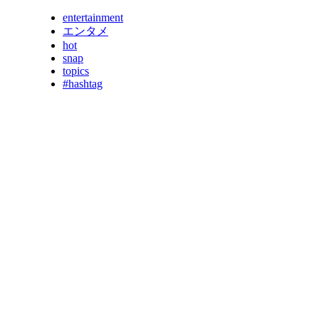
entertainment
エンタメ
hot
snap
topics
#hashtag