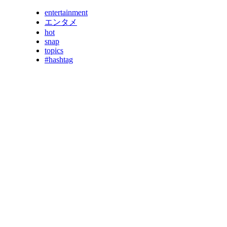
entertainment
エンタメ
hot
snap
topics
#hashtag