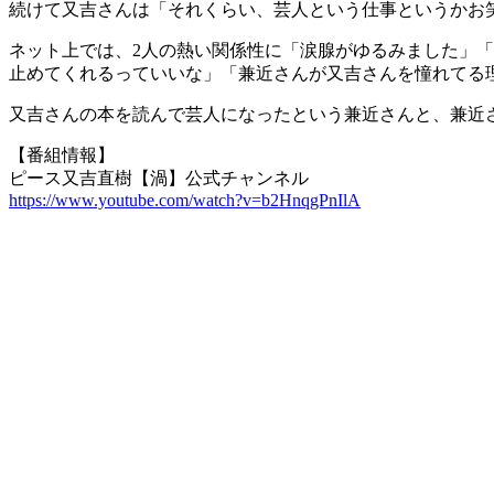
続けて又吉さんは「それくらい、芸人という仕事というかお
ネット上では、2人の熱い関係性に「涙腺がゆるみました」
止めてくれるっていいな」「兼近さんが又吉さんを憧れてる
又吉さんの本を読んで芸人になったという兼近さんと、兼近
【番組情報】
ピース又吉直樹【渦】公式チャンネル
https://www.youtube.com/watch?v=b2HnqgPnIlA