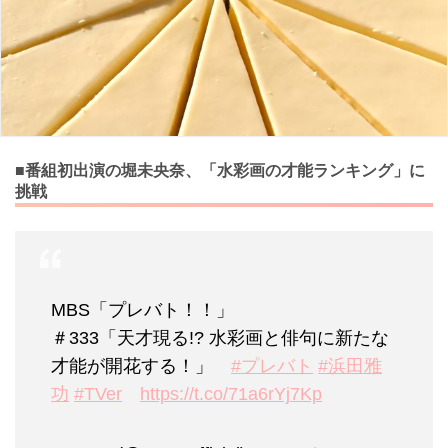
■番組初出演の堀未央奈、「水彩画の才能ランキング」に
挑戦
MBS「プレバト！！」
＃333「天才現る!? 水彩画と俳句に新たな
才能が開花する！」
#プレバト
#浜田雅
功
#TVer
https://t.co/71a6rYj7Kp