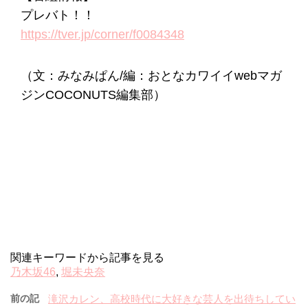
プレバト！！
https://tver.jp/corner/f0084348
（文：みなみぱん/編：おとなカワイイwebマガ
ジンCOCONUTS編集部）
関連キーワードから記事を見る
乃木坂46
,
堀未央奈
前の記
滝沢カレン、高校時代に大好きな芸人を出待ちしてい