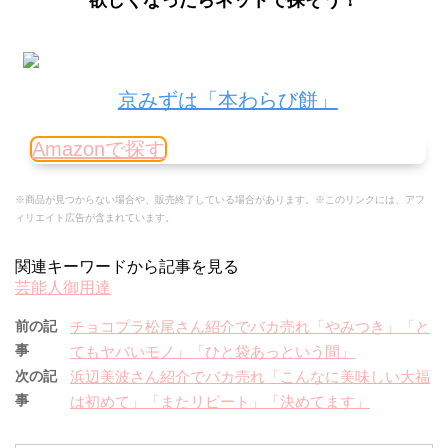
欲しくなったらネットで探そう！
京みずは「本わらび餅」
Amazonで探す
※商品が見つからない場合や、販売終了している場合があります。※このリンクには、アフ
ィリエイト広告が含まれています。
関連キーワードから記事を見る
芸能人御用達
前の記
チョコプラ松尾さん紹介でバカ売れ「やみつき」「と
事
てもヤバいモノ」「ひと袋あっという間」
次の記
浜辺美波さん紹介でバカ売れ「こんなに美味しい大福
事
は初めて」「またリピート」「決めてます」