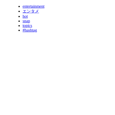
entertainment
エンタメ
hot
snap
topics
#hashtag