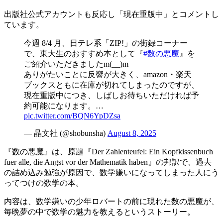
出版社公式アカウントも反応し「現在重版中」とコメントし
ています。
今週 8/4 月、日テレ系「ZIP!」の街録コーナー
で、東大生のおすすめ本として『
#数の悪魔
』を
ご紹介いただきましたm(__)m
ありがたいことに反響が大きく、amazon・楽天
ブックスともに在庫が切れてしまったのですが、
現在重版中につき、しばしお待ちいただければ予
約可能になります。…
pic.twitter.com/BQN6YpDZsa
— 晶文社 (@shobunsha)
August 8, 2025
『数の悪魔』は、原題『Der Zahlenteufel: Ein Kopfkissenbuch
fuer alle, die Angst vor der Mathematik haben』の邦訳で、過去
の詰め込み勉強が原因で、数学嫌いになってしまった人にう
ってつけの数学の本。
内容は、数学嫌いの少年ロバートの前に現れた数の悪魔が、
毎晩夢の中で数学の魅力を教えるというストーリー。