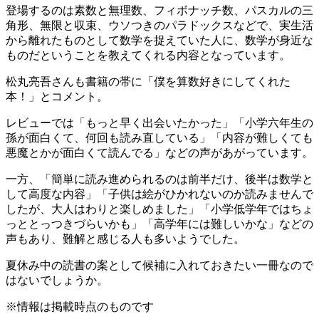
登場するのは素数と無理数、フィボナッチ数、パスカルの三
角形、無限と収束、ウソつきのパラドックスなどで、実生活
から離れたものとして数学を捉えていた人に、数学が身近な
ものだということを教えてくれる内容となっています。
松丸亮吾さんも書籍の帯に「僕を算数好きにしてくれた
本！」とコメント。
レビューでは「もっと早く出会いたかった」「小学六年生の
孫が面白くて、何回も読み直している」「内容が難しくても
悪魔とかが面白くて読んでる」などの声があがっています。
一方、「簡単に読み進められるのは前半だけ、後半は数学と
して高度な内容」「子供は絵がひかれないのか読みませんで
したが、大人はわりと楽しめました」「小学低学年ではちょ
っととっつきづらいかも」「高学年には難しいかな」などの
声もあり、難解と感じる人も多いようでした。
夏休み中の読書の案として候補に入れておきたい一冊なので
はないでしょうか。
※情報は掲載時点のものです