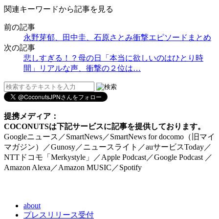
関連キーワードから記事を見る
前の記事
永野芽郁、田中圭、石原さとみ衝撃エピソードまとめ
次の記事
悲しすぎる！？母の日「本当に欲しいのはひとり時
間」リアルな声、衝撃の２位は…
提携メディア：
COCONUTSは下記サービスに記事を提供しております。
Googleニュース／SmartNews／SmartNews for docomo（旧マイ
マガジン）／Gunosy／ニュースライト／auサービスToday／
NTTドコモ「Merkystyle」／Apple Podcast／Google Podcast ／
Amazon Alexa／Amazon MUSIC／Spotify
about
プレスリリース受付