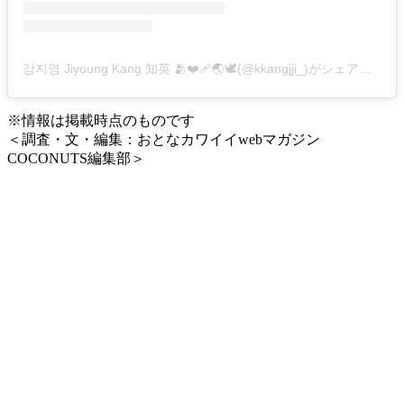
강지영 Jiyoung Kang 知英 🫂❤️‍🩹🌏🕊️(@kkangjji_)がシェアした投稿
※情報は掲載時点のものです
＜調査・文・編集：おとなカワイイwebマガジン
COCONUTS編集部＞