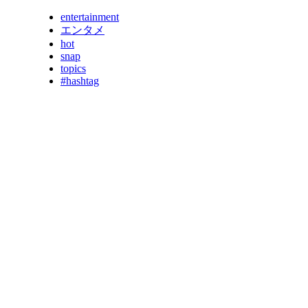
entertainment
エンタメ
hot
snap
topics
#hashtag