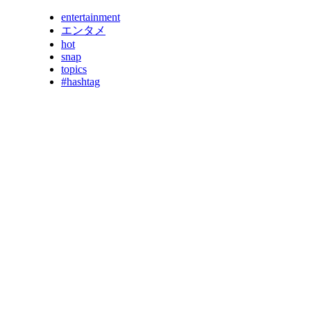
entertainment
エンタメ
hot
snap
topics
#hashtag