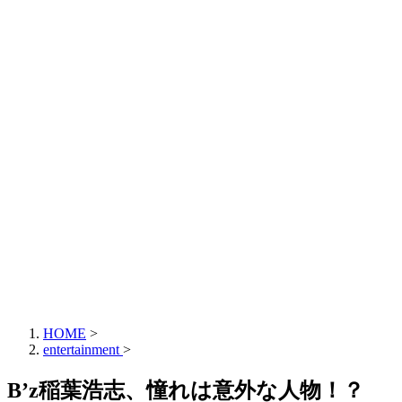
HOME
>
entertainment
>
B’z稲葉浩志、憧れは意外な人物！？