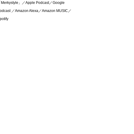
Merkystyle」／Apple Podcast／Google
odcast ／Amazon Alexa／Amazon MUSIC／
potify