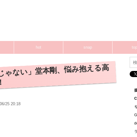
hot
snap
top
じゃない」堂本剛、悩み抱える高
！
06/25 20:18
G