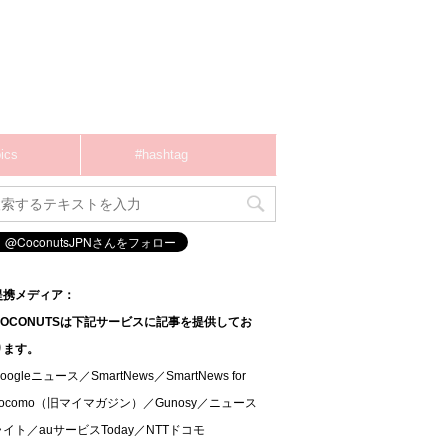
ics
#hashtag
提携メディア：
COCONUTSは下記サービスに記事を提供してお
ります。
oogleニュース／SmartNews／SmartNews for
docomo（旧マイマガジン）／Gunosy／ニュース
ライト／auサービスToday／NTTドコモ