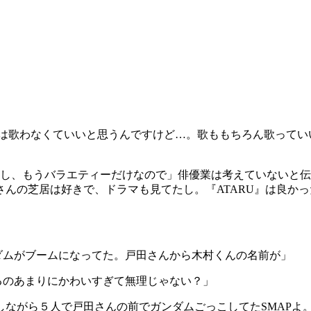
歌は歌わなくていいと思うんですけど…。歌ももちろん歌ってい
すし、もうバラエティーだけなので」俳優業は考えていないと伝
んの芝居は好きで、ドラマも見てたし。『ATARU』は良か
ダムがブームになってた。戸田さんから木村くんの名前が」
るのあまりにかわいすぎて無理じゃない？」
ながら５人で戸田さんの前でガンダムごっこしてたSMAPよ