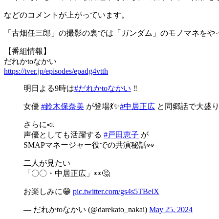
などのコメントが上がっています。
「古畑任三郎」の撮影の裏では「ガンダム」のモノマネをや
【番組情報】
だれかtoなかい
https://tver.jp/episodes/epadg4vtth
明日よる9時は
#だれかtoなかい
‼️
女優
#鈴木保奈美
が登場💃✨
#中居正広
と同郷話で大盛り上
さらに📣
声優としても活躍する
#戸田恵子
が
SMAPマネージャー役での共演秘話👀
二人が見たい
「〇〇・中居正広」👀🤔
お楽しみに😁
pic.twitter.com/gs4s5TBelX
— だれかtoなかい (@darekato_nakai)
May 25, 2024