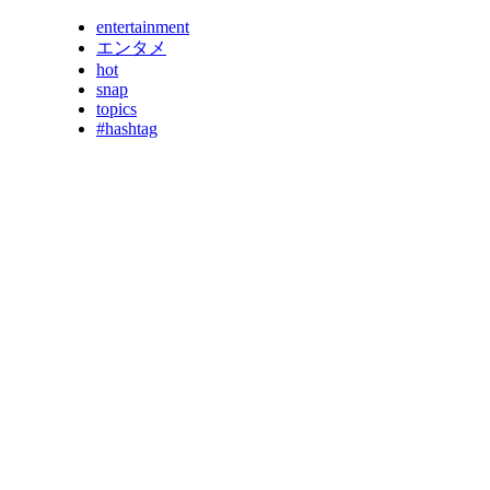
entertainment
エンタメ
hot
snap
topics
#hashtag