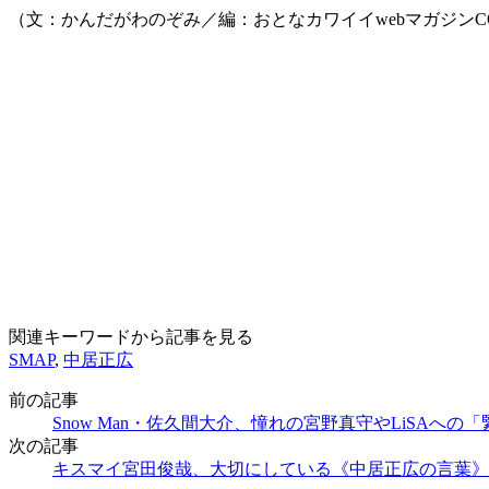
（文：かんだがわのぞみ／編：おとなカワイイwebマガジンCO
関連キーワードから記事を見る
SMAP
,
中居正広
前の記事
Snow Man・佐久間大介、憧れの宮野真守やLiSAへの
次の記事
キスマイ宮田俊哉、大切にしている《中居正広の言葉》