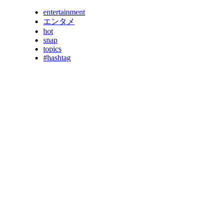
entertainment
エンタメ
hot
snap
topics
#hashtag