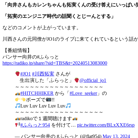
「向井さんもカレンちゃんも拓実くんの受け答えにいっぱい
「拓実のエンジニア時代の話聞くとじーんとする」
などのコメントが上がっています。
川西さんの元同僚がJO1のライブに来てくれているという話
【番組情報】
パンサー向井の#ふらっと
https://radiko.jp/share/?sid=TBS&t=20240513083000
#JO1
#川西拓実
さんが
生出演した「ふらっと」
@official_jo1
～～～～～～～～～～～～～～～～～～
#HITCHHIKER
から「
#Love_seeker
」の
ポーズで
!!
Luv Luv Luv Luv Luv
～～～～～～～～～～～～～～～～～～
radikoで１週間聴けます
#ふらっと954
を付けて…
pic.twitter.com/BLxXXE6rsp
— パンサー向井の #ふらっと (@flat954)
May 13, 2024