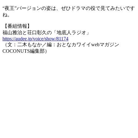
“夜王”バージョンの姿は、ぜひドラマの役で見てみたいです
ね。
【番組情報】
福山雅治と荘口彰久の「地底人ラジオ」
https://audee.jp/voice/show/81174
（文：二木もなか／編：おとなカワイイwebマガジン
COCONUTS編集部）