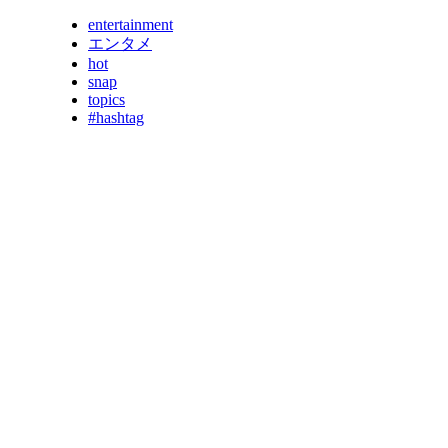
entertainment
エンタメ
hot
snap
topics
#hashtag