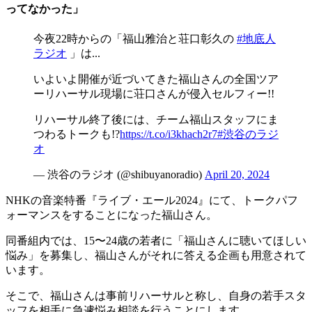
ってなかった」
今夜22時からの「福山雅治と荘口彰久の
#地底人
ラジオ
」は...
いよいよ開催が近づいてきた福山さんの全国ツア
ーリハーサル現場に荘口さんが侵入セルフィー!!
リハーサル終了後には、チーム福山スタッフにま
つわるトークも!?
https://t.co/i3khach2r7
#渋谷のラジ
オ
— 渋谷のラジオ (@shibuyanoradio)
April 20, 2024
NHKの音楽特番『ライブ・エール2024』にて、トークパフ
ォーマンスをすることになった福山さん。
同番組内では、15〜24歳の若者に「福山さんに聴いてほしい
悩み」を募集し、福山さんがそれに答える企画も用意されて
います。
そこで、福山さんは事前リハーサルと称し、自身の若手スタ
ッフを相手に急遽悩み相談を行うことにします。