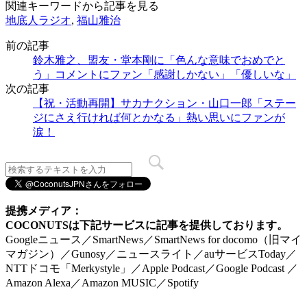
関連キーワードから記事を見る
地底人ラジオ
,
福山雅治
前の記事
鈴木雅之、盟友・堂本剛に「色んな意味でおめでと
う」コメントにファン「感謝しかない」「優しいな」
次の記事
【祝・活動再開】サカナクション・山口一郎「ステー
ジにさえ行ければ何とかなる」熱い思いにファンが
涙！
提携メディア：
COCONUTSは下記サービスに記事を提供しております。
Googleニュース／SmartNews／SmartNews for docomo（旧マイ
マガジン）／Gunosy／ニュースライト／auサービスToday／
NTTドコモ「Merkystyle」／Apple Podcast／Google Podcast ／
Amazon Alexa／Amazon MUSIC／Spotify