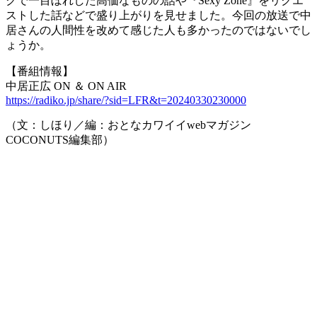
クで一目ぼれした高価なものの話や『Sexy Zone』をリクエ
ストした話などで盛り上がりを見せました。今回の放送で中
居さんの人間性を改めて感じた人も多かったのではないでし
ょうか。
【番組情報】
中居正広 ON ＆ ON AIR
https://radiko.jp/share/?sid=LFR&t=20240330230000
（文：しほり／編：おとなカワイイwebマガジン
COCONUTS編集部）