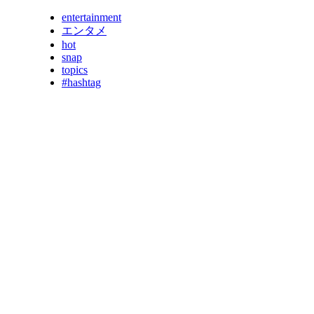
entertainment
エンタメ
hot
snap
topics
#hashtag