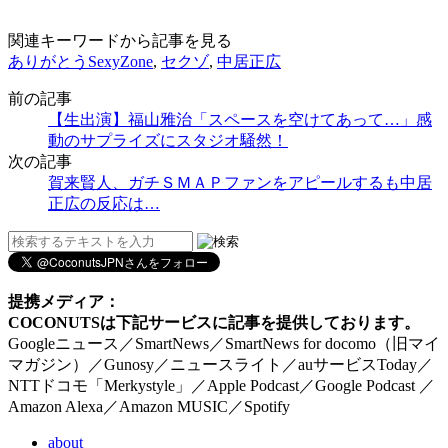
関連キーワードから記事を見る
ありがとうSexyZone
,
セクゾ
,
中居正広
前の記事
【生出演】福山雅治「スペースを空けてあって…」感
動のサプライズにスタジオ騒然！
次の記事
賀来賢人、ガチＳＭＡＰファンをアピールするも中居
正広の反応は…
提携メディア：
COCONUTSは下記サービスに記事を提供しております。
Googleニュース／SmartNews／SmartNews for docomo（旧マイ
マガジン）／Gunosy／ニュースライト／auサービスToday／
NTTドコモ「Merkystyle」／Apple Podcast／Google Podcast ／
Amazon Alexa／Amazon MUSIC／Spotify
about