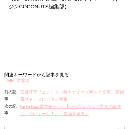
ジンCOCONUTS編集部）
関連キーワードから記事を見る
FMB
,
堂本剛
前の記
宮野真守『ゴチ』クビ後もナイナイ岡村と交流！真剣
事
電話トークにファン興奮
次の記
KinKi Kids堂本光一、仕上がっていた…？驚きの事実
事
に「すげぇーな！」「最強すぎる」