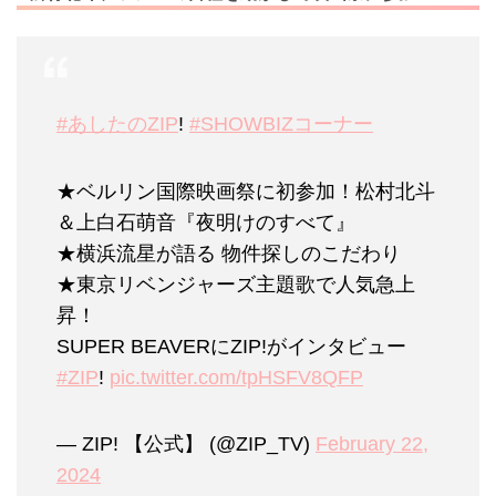
#あしたのZIP
!
#SHOWBIZコーナー
★ベルリン国際映画祭に初参加！松村北斗
＆上白石萌音『夜明けのすべて』
★横浜流星が語る 物件探しのこだわり
★東京リベンジャーズ主題歌で人気急上
昇！
SUPER BEAVERにZIP!がインタビュー
#ZIP
!
pic.twitter.com/tpHSFV8QFP
— ZIP! 【公式】 (@ZIP_TV)
February 22,
2024