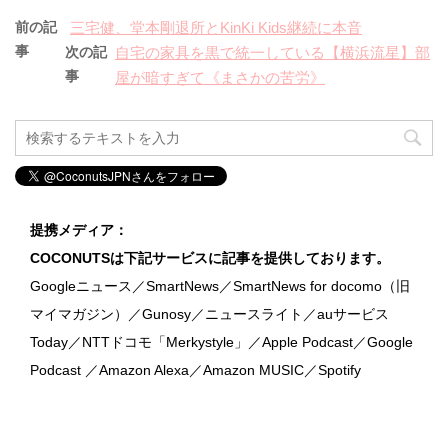
前の記
三宅健、堂本剛退所とKinKi Kids継続に本音
事
次の記
自宅の家具を黒で統一している【横浜流星】部
事
屋が暗すぎて《まさかの苦労》
提携メディア：
COCONUTSは下記サービスに記事を提供しております。
Googleニュース／SmartNews／SmartNews for docomo（旧
マイマガジン）／Gunosy／ニュースライト／auサービス
Today／NTTドコモ「Merkystyle」／Apple Podcast／Google
Podcast ／Amazon Alexa／Amazon MUSIC／Spotify