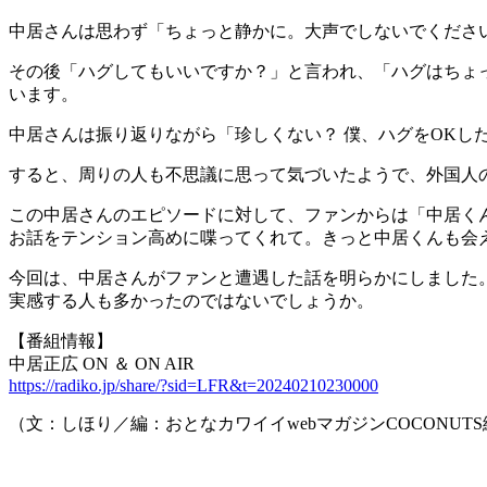
中居さんは思わず「ちょっと静かに。大声でしないでくださ
その後「ハグしてもいいですか？」と言われ、「ハグはちょ
います。
中居さんは振り返りながら「珍しくない？ 僕、ハグをOKし
すると、周りの人も不思議に思って気づいたようで、外国人
この中居さんのエピソードに対して、ファンからは「中居く
お話をテンション高めに喋ってくれて。きっと中居くんも会
今回は、中居さんがファンと遭遇した話を明らかにしました
実感する人も多かったのではないでしょうか。
【番組情報】
中居正広 ON ＆ ON AIR
https://radiko.jp/share/?sid=LFR&t=20240210230000
（文：しほり／編：おとなカワイイwebマガジンCOCONUT