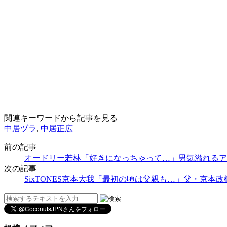
関連キーワードから記事を見る
中居ヅラ
,
中居正広
前の記事
オードリー若林「好きになっちゃって…」男気溢れるア
次の記事
SixTONES京本大我「最初の頃は父親も…」父・京本