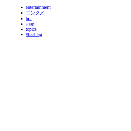
entertainment
エンタメ
hot
snap
topics
#hashtag