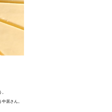
う。
う中居さん。