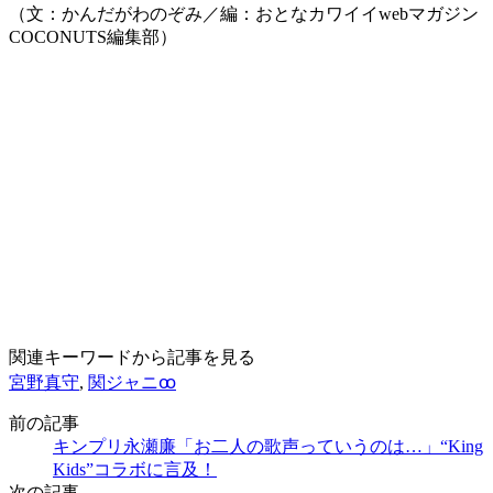
（文：かんだがわのぞみ／編：おとなカワイイwebマガジン
COCONUTS編集部）
関連キーワードから記事を見る
宮野真守
,
関ジャニꚙ
前の記事
キンプリ永瀬廉「お二人の歌声っていうのは…」“King
Kids”コラボに言及！
次の記事