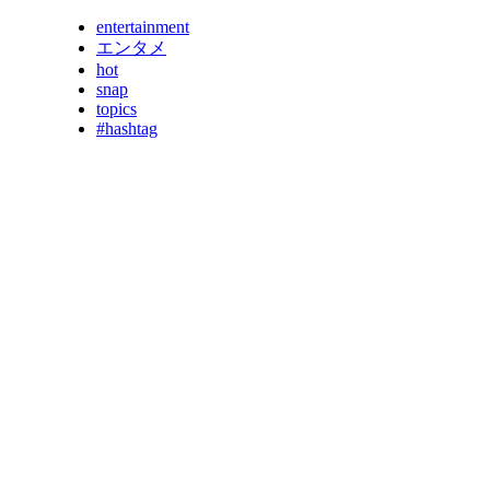
entertainment
エンタメ
hot
snap
topics
#hashtag