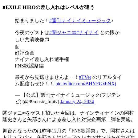
■EXILE HIROの差し入れはレベルが違う
始まりました！
#週刊ナイナイミュージック
♪
今夜のゲストは
#関ジャニꚙ
#ナイナイ
との懐か
しい共演映像📺
&
好評企画
ナイナイ差し入れ選手権
FNS歌謡祭編
最初から見逃せませんよー！
#TVer
のリアルタイ
ム配信もぜひ！！
pic.twitter.com/BHYFGxbNXj
— 【公式】週刊ナイナイミュージック(フジテレ
ビ) (@99music_fujitv)
January 24, 2024
関ジャニ∞をゲスト招いた今回は、ナインティナインの岡村
隆史さんと矢部さんによる差し入れ対決企画第二弾を実施。
舞台となったのは昨年12月の「FNS歌謡祭」で、岡村さんは
トリュフパン、矢部さんはビーフヘレカツサンドをそれぞれ