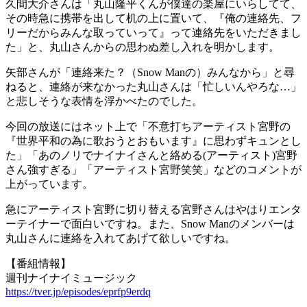
久間大介さんは「丸山隆平くんが僕達の楽屋にいらしてて、
その時急に携帯を出して机の上に置いて、『俺の連絡先、フ
リーだからみんな取っていって』って連絡先をいただきまし
た」と、丸山さんからの思わぬ差し入れを明かします。
矢部さんが「連絡来た？（Snow Manの）みんなから」と尋
ねると、連絡が来なかった丸山さんは「忙しいんやろな…」
と悲しそうな表情を浮かべたのでした。
今回の放送にはネット上で「不意打ちアーティスト宮野の
『世界平和の為に歌おうとおもいます』に思わずキュンとし
た」「あのノリでナイナイさんと絡める(アーティスト)宮野
さん強すぎる」「アーティスト宮野笑笑」などのコメントが
上がっています。
急にアーティスト宮野に切り替える宮野さんはやはりエンタ
ーテイナーで面白いですね。また、Snow Manのメンバーは
丸山さんに連絡を入れてあげて欲しいですね。
【番組情報】
週刊ナイナイミュージック
https://tver.jp/episodes/eprfp9erdq