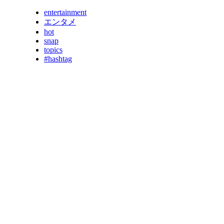
entertainment
エンタメ
hot
snap
topics
#hashtag