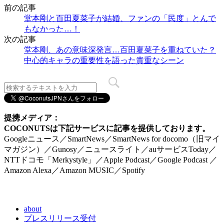
前の記事
堂本剛と百田夏菜子が結婚、ファンの「民度」とんで
もなかった…！
次の記事
堂本剛、あの意味深発言…百田夏菜子を重ねていた？
中心的キャラの重要性を語った貴重なシーン
提携メディア：
COCONUTSは下記サービスに記事を提供しております。
Googleニュース／SmartNews／SmartNews for docomo（旧マイ
マガジン）／Gunosy／ニュースライト／auサービスToday／
NTTドコモ「Merkystyle」／Apple Podcast／Google Podcast ／
Amazon Alexa／Amazon MUSIC／Spotify
about
プレスリリース受付