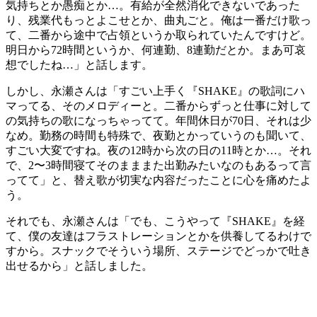
気持ちとか愚痴とか…。有給が全然消化できないであった
り、残業代もっとよこせとか、曲丸ごと。俺は一番だけ歌っ
て、二番から途中で占領というか取られていたんですけど。
明日から72時間というか、何連勤、8連勤だとか。まあ可哀
想でしたね…」と話します。
しかし、永瀬さんは「すごい上手く『SHAKE』の歌詞にハ
マってる、そのメロディーと。二番からずっと仕事に対して
の気持ちの歌になっちゃってて。年間休日が70日、それは少
なめ。勤務の時間も特殊で、夜勤とかっていうのも聞いて、
すごい大変ですね。夜の12時から次の日の11時とか…。それ
で、2〜3時間寝てそのまままた出勤みたいなのもあるって言
ってて」と、替え歌が切実な内容だったことに心を痛めたよ
う。
それでも、永瀬さんは「でも、こうやって『SHAKE』を経
て、僕の友達はフラストレーションとかを供養してるわけで
すから。スナックでそういう場所、ステージでどっかで吐き
出せるから」と話しました。