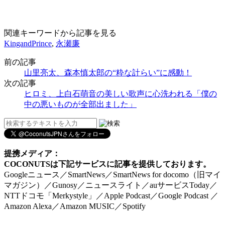
関連キーワードから記事を見る
KingandPrince
,
永瀬廉
前の記事
山里亮太、森本慎太郎の“粋な計らい”に感動！
次の記事
ヒロミ、上白石萌音の美しい歌声に心洗われる「僕の
中の悪いものが全部出ました」
提携メディア：
COCONUTSは下記サービスに記事を提供しております。
Googleニュース／SmartNews／SmartNews for docomo（旧マイ
マガジン）／Gunosy／ニュースライト／auサービスToday／
NTTドコモ「Merkystyle」／Apple Podcast／Google Podcast ／
Amazon Alexa／Amazon MUSIC／Spotify