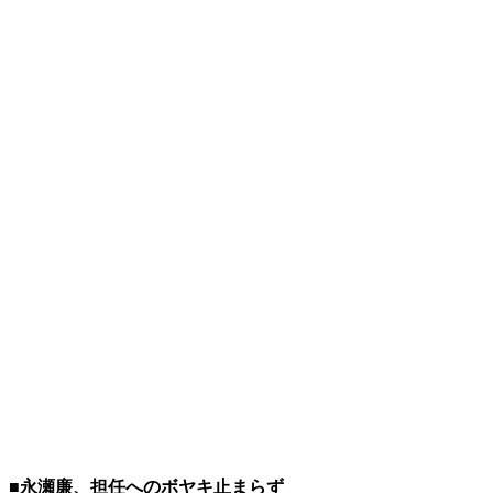
■永瀬廉、担任へのボヤキ止まらず