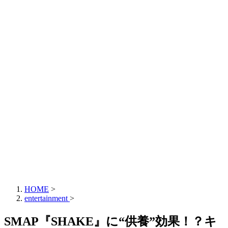
HOME
>
entertainment
>
SMAP『SHAKE』に“供養”効果！？キ