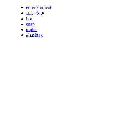
entertainment
エンタメ
hot
snap
topics
#hashtag