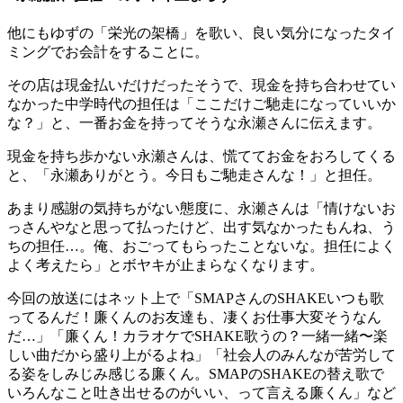
他にもゆずの「栄光の架橋」を歌い、良い気分になったタイ
ミングでお会計をすることに。
その店は現金払いだけだったそうで、現金を持ち合わせてい
なかった中学時代の担任は「ここだけご馳走になっていいか
な？」と、一番お金を持ってそうな永瀬さんに伝えます。
現金を持ち歩かない永瀬さんは、慌ててお金をおろしてくる
と、「永瀬ありがとう。今日もご馳走さんな！」と担任。
あまり感謝の気持ちがない態度に、永瀬さんは「情けないお
っさんやなと思って払ったけど、出す気なかったもんね、う
ちの担任…。俺、おごってもらったことないな。担任によく
よく考えたら」とボヤキが止まらなくなります。
今回の放送にはネット上で「SMAPさんのSHAKEいつも歌
ってるんだ！廉くんのお友達も、凄くお仕事大変そうなん
だ…」「廉くん！カラオケでSHAKE歌うの？一緒一緒〜楽
しい曲だから盛り上がるよね」「社会人のみんなが苦労して
る姿をしみじみ感じる廉くん。SMAPのSHAKEの替え歌で
いろんなこと吐き出せるのがいい、って言える廉くん」など